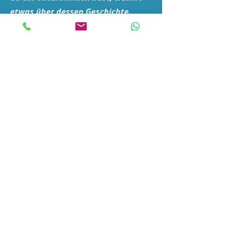
etwas über dessen Geschichte.
Erläutere deine
Unternehmenswerte und wie du
dich für Kunden engagierst. Füge
ein Foto, Video oder eine Galerie
hinzu und erhöhe so die
Interaktion.
Telefon
+49 (0) 175 456
E-Mail-Adresse
info@website.com