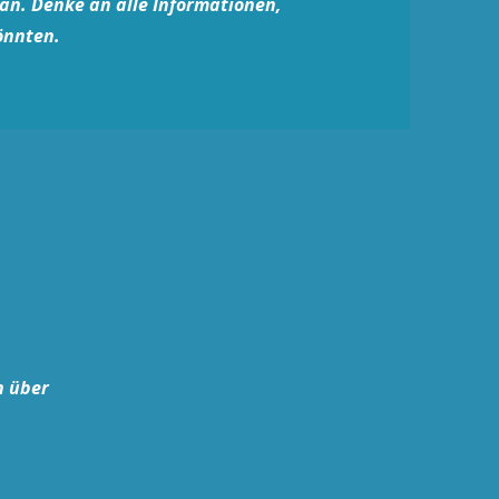
 an. Denke an alle Informationen,
önnten.
n über