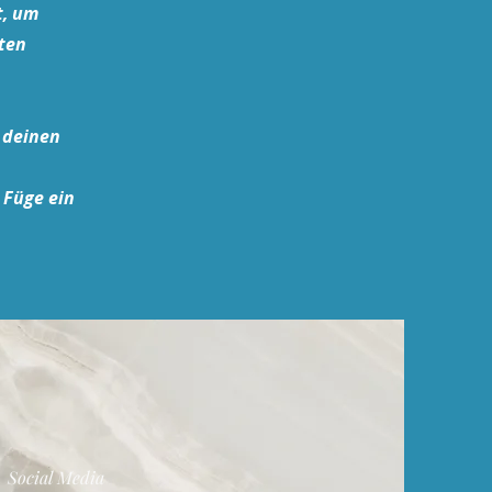
t, um
hten
t deinen
 Füge ein
Social Media